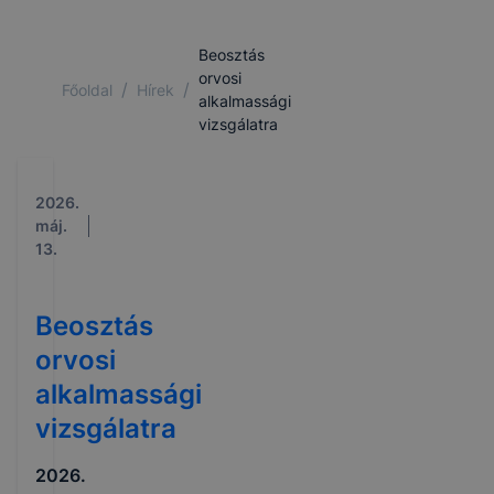
Beosztás
orvosi
/
/
Főoldal
Hírek
alkalmassági
vizsgálatra
2026.
máj.
13.
Beosztás
orvosi
alkalmassági
vizsgálatra
2026.