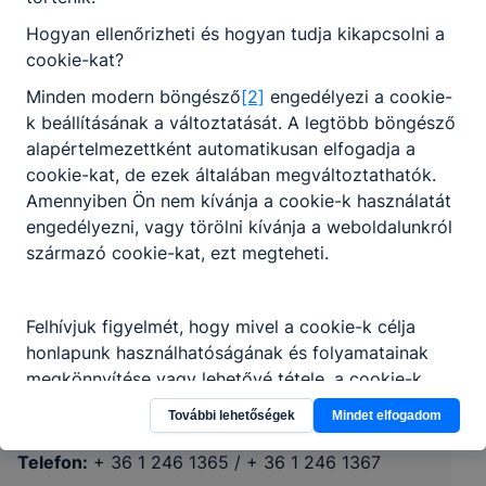
Hogyan ellenőrizheti és hogyan tudja kikapcsolni a
cookie-kat?
Minden modern böngésző
[2]
engedélyezi a cookie-
k beállításának a változtatását. A legtöbb böngésző
alapértelmezettként automatikusan elfogadja a
cookie-kat, de ezek általában megváltoztathatók.
Amennyiben Ön nem kívánja a cookie-k használatát
engedélyezni, vagy törölni kívánja a weboldalunkról
származó cookie-kat, ezt megteheti.
Budapesti Gépészeti SzC Mechatronikai
Technikum
Felhívjuk figyelmét, hogy mivel a cookie-k célja
honlapunk használhatóságának és folyamatainak
1118 Budapest, Rétköz utca 39.
megkönnyítése vagy lehetővé tétele, a cookie-k
alkalmazásának megakadályozása vagy törlése által
CLASSROOM
KRÉTA
További lehetőségek
Mindet elfogadom
előfordulhat, hogy felhasználóink nem lesznek
képesek honlapunk funkcióinak teljes körű
Telefon:
+ 36 1 246 1365 / + 36 1 246 1367
használatára (nem lesz elérhető pl: recaptcha,