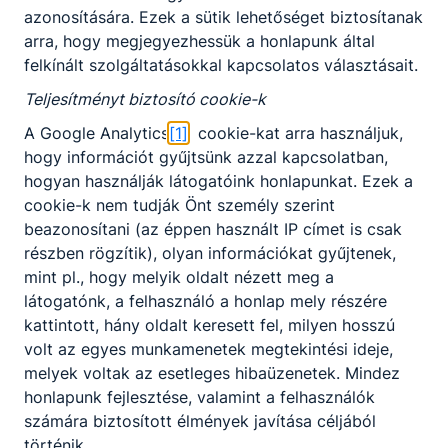
azonosítására. Ezek a sütik lehetőséget biztosítanak
arra, hogy megjegyezhessük a honlapunk által
felkínált szolgáltatásokkal kapcsolatos választásait.
Teljesítményt biztosító cookie-k
A Google Analytics
[1]
cookie-kat arra használjuk,
Partnereink
hogy információt gyűjtsünk azzal kapcsolatban,
hogyan használják látogatóink honlapunkat. Ezek a
cookie-k nem tudják Önt személy szerint
beazonosítani (az éppen használt IP címet is csak
részben rögzítik), olyan információkat gyűjtenek,
mint pl., hogy melyik oldalt nézett meg a
látogatónk, a felhasználó a honlap mely részére
kattintott, hány oldalt keresett fel, milyen hosszú
volt az egyes munkamenetek megtekintési ideje,
melyek voltak az esetleges hibaüzenetek. Mindez
honlapunk fejlesztése, valamint a felhasználók
számára biztosított élmények javítása céljából
történik.