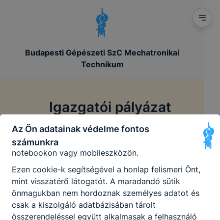
aktuális látogatására vonatkozik, a munkamenet
végeztével, illetve a böngésző bezárásával ezek a
cookie-k automatikusan törlődnek a
számítógépéről.
Budapesti Gépészeti SzC Mechatronikai
Ezen cookie-k alkalmazása nélkül nem tudjuk
Technikum
garantálni Önnek honlapunk használatát.
Használatot elősegítő “maradandó sütik” persistent
Igazgatói pályázat
cookie-k
Az Ön adatainak védelme fontos
A “maradandó sütik” (persistent cookie) a honlap
/
Főoldal
Igazgatói pályázat
elhagyását követően is tárolódnak a számítógépen,
számunkra
notebookon vagy mobileszközön.
Ezen cookie-k segítségével a honlap felismeri Önt,
Igazgatói pályázat
mint visszatérő látogatót. A maradandó sütik
önmagukban nem hordoznak személyes adatot és
csak a kiszolgáló adatbázisában tárolt
Igazgatói pályázat Nagy Endre 2024.04.30.
összerendeléssel együtt alkalmasak a felhasználó