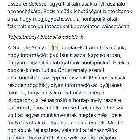
összerendeléssel együtt alkalmasak a felhasználó
azonosítására. Ezek a sütik lehetőséget biztosítanak
Vörös József matematika-fizika szakos kollégánk
arra, hogy megjegyezhessük a honlapunk által
saját weboldala, diákjaink számára!
felkínált szolgáltatásokkal kapcsolatos választásait.
Teljesítményt biztosító cookie-k
A Google Analytics
[1]
cookie-kat arra használjuk,
hogy információt gyűjtsünk azzal kapcsolatban,
hogyan használják látogatóink honlapunkat. Ezek a
cookie-k nem tudják Önt személy szerint
Partnereink
beazonosítani (az éppen használt IP címet is csak
részben rögzítik), olyan információkat gyűjtenek,
mint pl., hogy melyik oldalt nézett meg a
látogatónk, a felhasználó a honlap mely részére
kattintott, hány oldalt keresett fel, milyen hosszú
volt az egyes munkamenetek megtekintési ideje,
melyek voltak az esetleges hibaüzenetek. Mindez
honlapunk fejlesztése, valamint a felhasználók
számára biztosított élmények javítása céljából