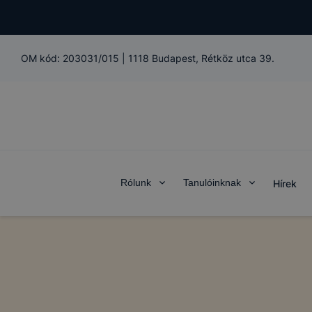
OM kód:
203031/015
|
1118 Budapest, Rétköz utca 39.
COOKIE-K
A BGSZC Me
domain(ek) 
Rólunk
Tanulóinknak
Hírek
Mi az a coo
A cookie eg
látogat meg
információt
általánossá
A cookie-k
alkalmas ad