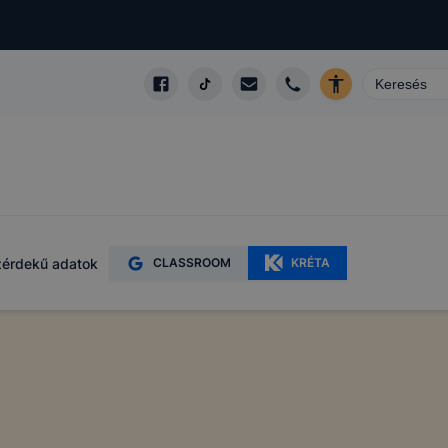
zó
érdekű adatok
CLASSROOM
KRÉTA
gy webhelyet
özött
ásra