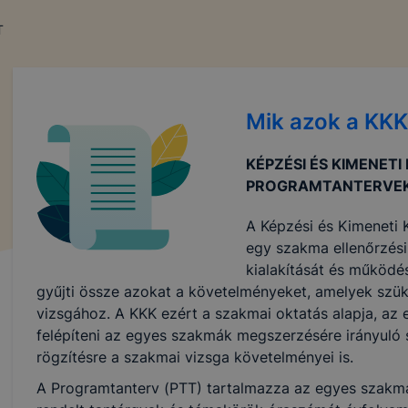
ni.
T
chatronikai Technikum milyen cookie-kat és mire használ
chatronikai Technikum a cookie-kat a következő célokból 
Mik azok a KK
ó gyűjtése azzal kapcsolatban, hogyan használja Ön a hon
KÉPZÉSI ÉS KIMENETI
résével, hogy a honlap melyik részeit látogatja, vagy haszn
PROGRAMTANTERVEK
így megtudhatjuk, hogyan biztosítsunk Önnek még jobb fel
 ismét meglátogatja oldalunkat,
A Képzési és Kimeneti
jlesztése.
egy szakma ellenőrzési,
kialakítását és működé
 szükséges, munkamenet (session) cookie-k
gyűjti össze azokat a követelményeket, amelyek sz
kie-k ahhoz szükségesek, hogy a felhasználók böngészhes
vizsgához. A KKK ezért a szakmai oktatás alapja, az 
, használják annak funkciót, pl. többek között az Ön által 
felépíteni az egyes szakmák megszerzésére irányuló 
végzett műveletek megjegyzését egy látogatás során.
rögzítésre a szakmai vizsga követelményei is.
-k érvényességi ideje kizárólag az Ön aktuális látogatásár
A Programtanterv (PTT) tartalmazza az egyes szakmá
 a munkamenet végeztével, illetve a böngésző bezárásával