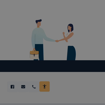
tervezettől
ADATVÉDE
A használt 
foglalja öss
Cookie típ
Munkamen
cookie-k