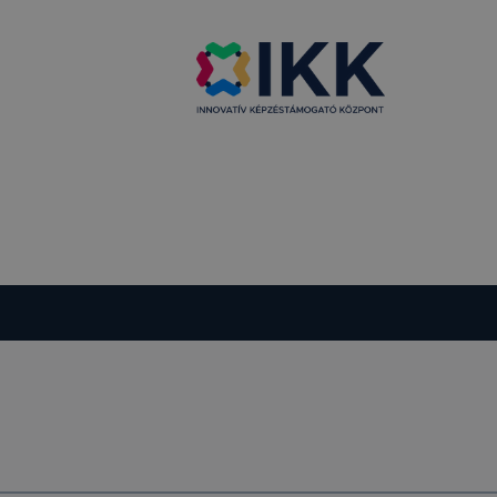
i táblázat
elés
ama
menet
ig tartó