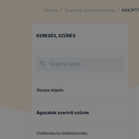
beazonosíta
/
/
Főoldal
Szakmai dokumentumok
KKK/PT
A BGSZC Me
KERESÉS, SZŰRÉS
A BGSZC Me
➢ informáci
annak felmé
leginkább, 
élményt, ha
➢ honlap fe
Összes képzés
Feltétlenül
Ezek a coo
honlapunkat
Ágazatok szerinti szűrés
oldalakon 
Ezen cookie
Elektronika és elektrotechnika
vonatkozik,