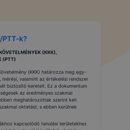
?
használja:
K/PTT-k?
lapot -
 KÖVETELMÉNYEK (KKK),
álja
 (PTT)
használói
 Követelmény (KKK) határozza meg egy-
 mérési, valamint az értékelési rendszer
sét biztosító kereteit. Ez a dokumentum
ükségesek az eredményes szakmai
sék
ebben meghatározottak szerint kell
adott
szakmai oktatást, s ebben kerülnek
a
khoz kapcsolódó tanulási területekhez
 ezek a