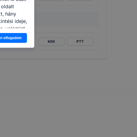
 oldalt
t, hány
ntési ideje,
e, valamint
et elfogadom
KKK
PTT
 elfogadja
em kívánja
nkról
tóságának és
mazásának
 nem
lesz
onlap a