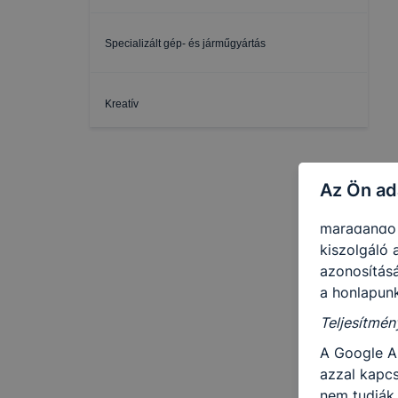
cookie-k a
Ezen cooki
Specializált gép- és járműgyártás
használatát
Kreatív
Használatot
A “maradand
tárolódnak
Az Ön ad
Ezen cookie
maradandó 
kiszolgáló 
azonosításá
a honlapunk
Teljesítmén
A Google A
azzal kapcs
nem tudják 