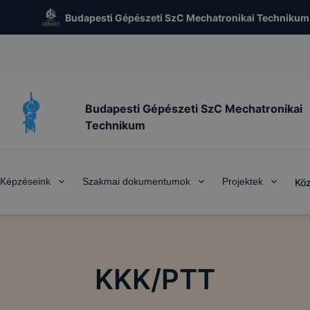
Budapesti Gépészeti SzC Mechatronikai Technikum
Budapesti Gépészeti SzC Mechatronikai
Technikum
 KEZELÉSE
chatronikai Technikum az www.mechatronika.hu alá tarto
alatt működő honlapon cookie-kat (sütiket) használ.
Képzéseink
Szakmai dokumentumok
Projektek
Köz
kie?
y kis fájl, amely akkor kerül a számítógépre, amikor Ön e
. A cookie-k számtalan funkcióval rendelkeznek. Többek k
 gyűjtenek, megjegyzik a látogató egyéni beállításait és
gban megkönnyítik a honlap használatát.
KKK/PTT
al weboldalunk nem gyűjt és nem tárol személyes azonosít
atokat. Így ezek a cookiek nem tudják Önt személy szerint