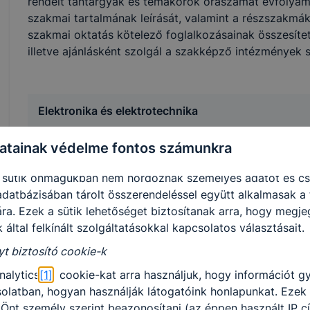
rendelt tantárgyak és témakörök óraszámát évfolyamon
utomatikusan törlődnek a számítógépéről.
szakmai tartalmának leírását, valamint a részszakmák
e-k alkalmazása nélkül nem tudjuk garantálni Önnek honla
szakmai oktatás kötelező foglalkozásainak összesítet
.
illetve ajánlásként szolgál a szakképző intézmények
 elősegítő “maradandó sütik” persistent cookie-k
Elektronika és elektrotechnika
ó sütik” (persistent cookie) a honlap elhagyását követően
 a számítógépen, notebookon vagy mobileszközön.
atainak védelme fontos számunkra
-k segítségével a honlap felismeri Önt, mint visszatérő lát
Automatikai technikus
sütik önmagukban nem hordoznak személyes adatot és cs
adatbázisában tárolt összerendeléssel együtt alkalmasak a 
Elektronikai technikus
ra. Ezek a sütik lehetőséget biztosítanak arra, hogy megj
 által felkínált szolgáltatásokkal kapcsolatos választásait.
Specializált gép- és járműgyártás
yt biztosító cookie-k
nalytics
[1]
cookie-kat arra használjuk, hogy információt g
olatban, hogyan használják látogatóink honlapunkat. Ezek
Mechatronikai technikus
Önt személy szerint beazonosítani (az éppen használt IP c