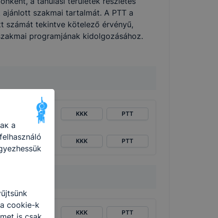
ként, a tanulási területek részletes
 ajánlott szakmai tartalmát. A PTT a
punk
t számát tekintve kötelező érvényű,
 szakmai programjának kidolgozásához.
 is
ogatót. A
KKK
PTT
ak a
felhasználó
KKK
PTT
egyezhessük
yűjtsünk
 a cookie-k
KKK
PTT
ímet is csak