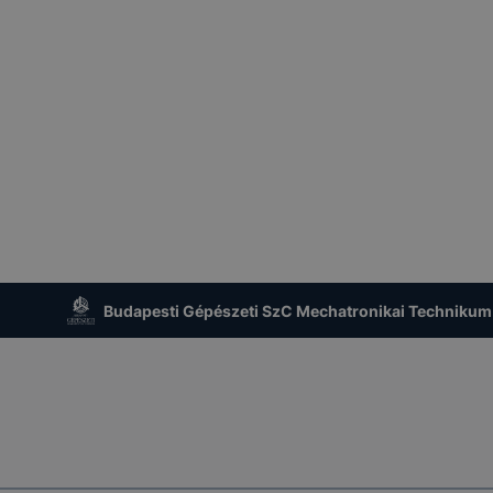
 eltérően fog működni böngészőjében.
LMI TÁJÉKOZTATÁS
cookie-val kapcsolatos adatvédelmi információkat az alább
ze:
Adatkezelés
Adatkez
usa
Adatkezelés célja
jogalapja
időtart
A 2001. évi CVIII.
Budapesti Gépészeti SzC Mechatronikai Technikum
törvény (Elkertv.)
A honlap megfelelő
A munka
et
13/A. § (3)
működésének
lezárásá
bekezdésében
biztosítása
időszak
foglalt
rendelkezés