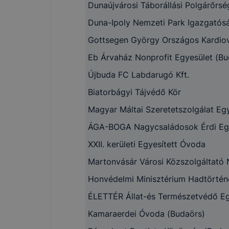
Dunaújvárosi Táborállási Polgárőrsé
Duna-Ipoly Nemzeti Park Igazgatós
Gottsegen György Országos Kardiova
Használato
Eb Árvaház Nonprofit Egyesület (Bu
elősegítő 
Újbuda FC Labdarugó Kft.
Biatorbágyi Tájvédő Kör
Magyar Máltai Szeretetszolgálat Egye
ÁGA-BOGA Nagycsaládosok Érdi Eg
Google Ana
XXII. kerületi Egyesített Óvoda
Martonvásár Városi Közszolgáltató N
Honvédelmi Minisztérium Hadtörtén
Az adatkeze
ÉLETTÉR Állat-és Természetvédő Eg
Kamaraerdei Óvoda (Budaörs)
A cooki
önkénte