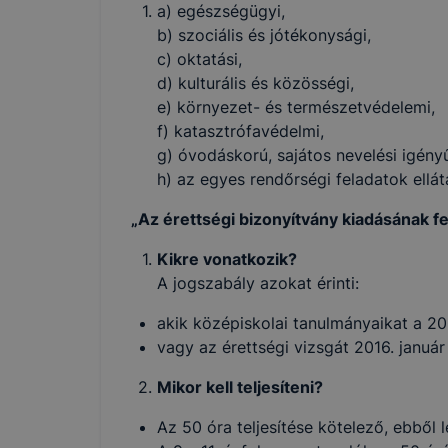
a) egészségügyi,
b) szociális és jótékonysági,
c) oktatási,
d) kulturális és közösségi,
e) környezet- és természetvédelemi,
f) katasztrófavédelmi,
g) óvodáskorú, sajátos nevelési igény
h) az egyes rendőrségi feladatok ellá
„Az érettségi bizonyítvány kiadásának fe
COOKIE-K
Kikre vonatkozik?
A BGSZC Me
A jogszabály azokat érinti:
domain(ek) 
akik középiskolai tanulmányaikat a 2
Mi az a coo
vagy az érettségi vizsgát 2016. január
A cookie eg
Mikor kell teljesíteni?
látogat meg
információt
Az 50 óra teljesítése kötelező, ebből 
általánossá