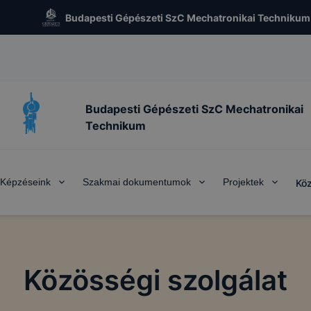
Budapesti Gépészeti SzC Mechatronikai Technikum
Budapesti Gépészeti SzC Mechatronikai
Technikum
Képzéseink
Szakmai dokumentumok
Projektek
Köz
Közösségi szolgálat