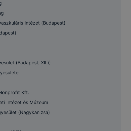
rendelkezés
g
ág
A felhasználói
szkuláris Intézet (Budapest)
élmény javítása, a
A munka
t
Az Ön
honlap
dapest)
lezárásá
cookie-k
hozzájárulása
használatának
időszak
kényelmesebbé
tétele
sület (Budapest, XII.))
Információ gyűjtése
2 év uto
yesülete
Az Ön
oldalunk
lytics
munkame
hozzájárulása
használatával
számolv
kapcsolatban
onprofit Kft.
eti Intézet és Múzeum
lés, jogalapja, időtartama, adatkezelő személye, érintett 
yesület (Nagykanizsa)
e-k használatakor alkalmazott adatkezelés jogalapja
:
az ér
s hozzájárulása, melyet az érintett aktív, tevőleges magata