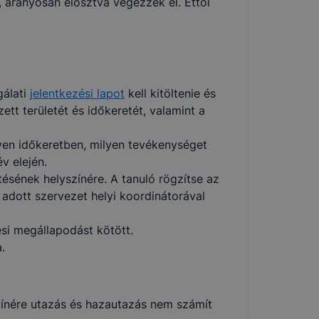
, arányosan elosztva végezzék el. Ettől
ásra
?
gálati
jelentkezési lapot
kell kitöltenie és
ett területét és időkeretét, valamint a
használja:
ilyen időkeretben, milyen tevékenységet
lapot -
v elején.
álja
ítésének helyszínére. A tanuló rögzítse az
használói
 adott szervezet helyi koordinátorával
si megállapodást kötött.
.
sék
adott
színére utazás és hazautazás nem számít