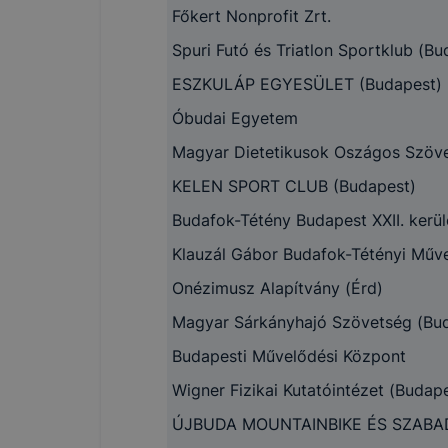
megakadályo
Főkert Nonprofit Zrt.
lesznek kép
Spuri Futó és Triatlon Sportklub (Bud
elérhető pl
tervezettől
ESZKULÁP EGYESÜLET (Budapest)
ADATVÉDE
Óbudai Egyetem
A használt 
Magyar Dietetikusok Oszágos Szöv
foglalja öss
KELEN SPORT CLUB (Budapest)
Budafok-Tétény Budapest XXII. kerü
Klauzál Gábor Budafok-Tétényi Műv
Cookie típ
Onézimusz Alapítvány (Érd)
Magyar Sárkányhajó Szövetség (Buda
Budapesti Művelődési Központ
Munkamen
Wigner Fizikai Kutatóintézet (Budapes
cookie-k
ÚJBUDA MOUNTAINBIKE ÉS SZABAD