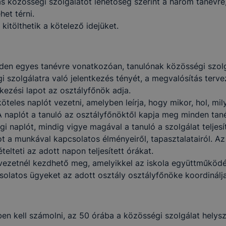
ás közösségi szolgálatot lehetőség szerint a három tanévre
het térni.
al weboldalunk nem gyűjt és nem tárol személyes azonosít
kitölthetik a kötelező idejüket.
atokat. Így ezek a cookiek nem tudják Önt személy szerint
ni.
chatronikai Technikum milyen cookie-kat és mire használ
den egyes tanévre vonatkozóan, tanulónak közösségi szol
 szolgálatra való jelentkezés tényét, a megvalósítás tervez
tkezési lapot az osztályfőnök adja.
chatronikai Technikum a cookie-kat a következő célokból 
öteles naplót vezetni, amelyben leírja, hogy mikor, hol, m
ó gyűjtése azzal kapcsolatban, hogyan használja Ön a hon
. A naplót a tanuló az osztályfőnöktől kapja meg minden tané
résével, hogy a honlap melyik részeit látogatja, vagy haszn
égi naplót, mindig vigye magával a tanuló a szolgálat teljes
így megtudhatjuk, hogyan biztosítsunk Önnek még jobb fel
t a munkával kapcsolatos élményeiről, tapasztalatairól. Az
 ismét meglátogatja oldalunkat,
elteti az adott napon teljesített órákat.
jlesztése.
rvezetnél kezdhető meg, amelyikkel az iskola együttműködé
csolatos ügyeket az adott osztály osztályfőnöke koordinálja
 szükséges, munkamenet (session) cookie-k
kie-k ahhoz szükségesek, hogy a felhasználók böngészhes
, használják annak funkciót, pl. többek között az Ön által 
cben kell számolni, az 50 órába a közösségi szolgálat hely
végzett műveletek megjegyzését egy látogatás során.