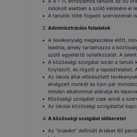
A 9 – 11. évfolyamos tanulók az 50 ór
indokolt esetben a szülő kérésére el le
A cookie-k
A tanulók több fogadó szervezetnél is 
alkalmas ad
beazonosíta
Adminisztrációs feladatok
A BGSZC Me
A tevékenység megkezdése előtt, min
leadnia, amely tartalmazza a közösségi
szülő egyetértő nyilatkozatát. A jelen
A BGSZC Me
A közösségi szolgálat során a tanuló k
➢ informáci
folytatott, és rögzíti a tapasztalatait
annak felmé
Az iskola által előkészített tevékenys
leginkább, 
elvégzett munkát és írjon pár mondato
élményt, ha
minden alkalommal aláíratja és lepecsét
➢ honlap fe
Közösségi szolgálat csak annál a sze
Az iskolai közösségi szolgálattal kap
Feltétlenül
A közösségi szolgálat időkeretei
Ezek a coo
honlapunkat
Az “óraként” definiált értéket 60 per
oldalakon 