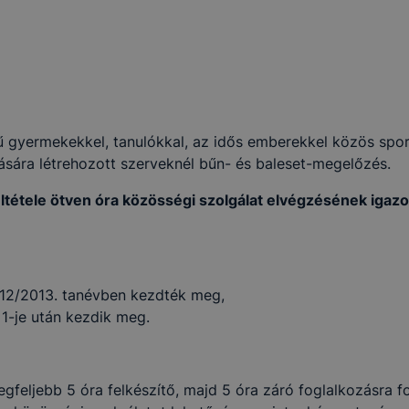
ű gyermekekkel, tanulókkal, az idős emberekkel közös spor
tására létrehozott szerveknél bűn- és baleset-megelőzés.
ltétele ötven óra közösségi szolgálat elvégzésének igazo
 KEZELÉSE
chatronikai Technikum az www.mechatronika.hu alá tarto
alatt működő honlapon cookie-kat (sütiket) használ.
012/2013. tanévben kezdték meg,
kie?
 1-je után kezdik meg.
y kis fájl, amely akkor kerül a számítógépre, amikor Ön e
. A cookie-k számtalan funkcióval rendelkeznek. Többek k
 gyűjtenek, megjegyzik a látogató egyéni beállításait és
legfeljebb 5 óra felkészítő, majd 5 óra záró foglalkozásra fo
gban megkönnyítik a honlap használatát.