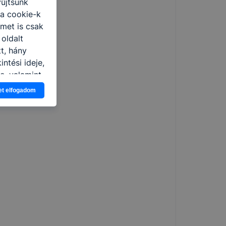
yűjtsünk
 a cookie-k
ímet is csak
 oldalt
t, hány
ntési ideje,
e, valamint
et elfogadom
 elfogadja
em kívánja
nkról
tóságának és
mazásának