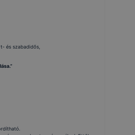
t- és szabadidős,
lása.”
zó
gy webhelyet
özött
rdítható.