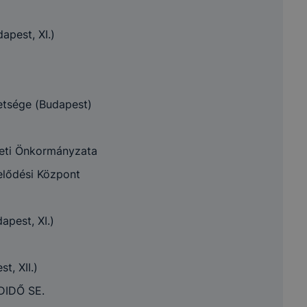
zása vagy törlése által előfordulhat, hogy felhasználóink
esek honlapunk funkcióinak teljes körű használatára (nem 
apest, XI.)
: recaptcha, Google térkép, form, YouTube videó), vagy a h
 eltérően fog működni böngészőjében.
LMI TÁJÉKOZTATÁS
cookie-val kapcsolatos adatvédelmi információkat az alább
etsége (Budapest)
ze:
leti Önkormányzata
Adatkezelés
Adatkez
elődési Központ
usa
Adatkezelés célja
jogalapja
időtart
pest, XI.)
A 2001. évi CVIII.
törvény (Elkertv.)
A honlap megfelelő
A munka
et
13/A. § (3)
működésének
lezárásá
t, XII.)
bekezdésében
biztosítása
időszak
IDŐ SE.
foglalt