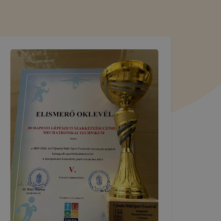
özött
ásra
?
használja:
lapot -
álja
használói