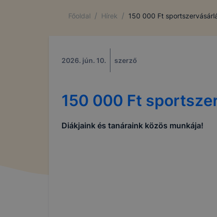
látogat meg
/
/
Főoldal
Hírek
150 000 Ft sportszervásárl
információt
általánossá
A cookie-k
alkalmas ad
2026. jún. 10.
szerző
beazonosíta
A BGSZC Me
150 000 Ft sportsze
A BGSZC Me
Diákjaink és tanáraink közös munkája!
➢ informáci
annak felmé
leginkább, 
élményt, ha
➢ honlap fe
Feltétlenül