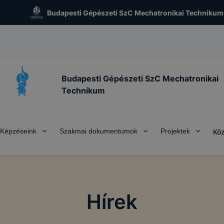
Budapesti Gépészeti SzC Mechatronikai Technikum
Budapesti Gépészeti SzC Mechatronikai
Technikum
Képzéseink
Szakmai dokumentumok
Projektek
Köz
 KEZELÉSE
chatronikai Technikum az www.mechatronika.hu alá tarto
alatt működő honlapon cookie-kat (sütiket) használ.
Hírek
kie?
y kis fájl, amely akkor kerül a számítógépre, amikor Ön e