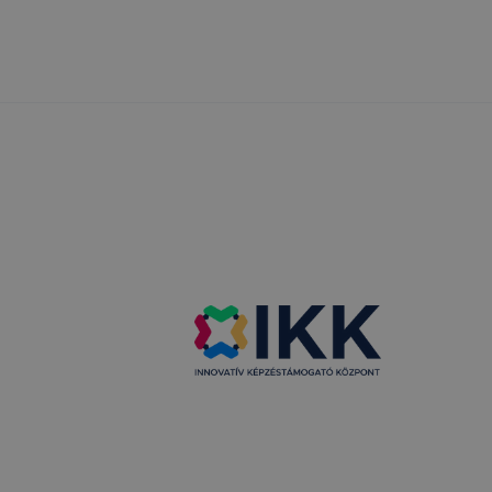
tóságának és
mazásának
 nem
lesz
onlap a
i táblázat
elés
ama
menet