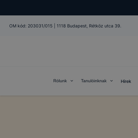
OM kód:
203031/015
|
1118 Budapest, Rétköz utca 39.
Rólunk
Tanulóinknak
Hírek
COOKIE-K
A BGSZC Me
domain(ek) 
Mi az a coo
A cookie eg