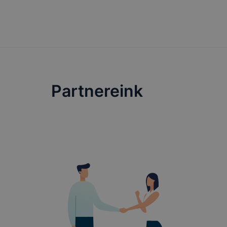
Felhívjuk f
folyamatai
megakadályo
lesznek kép
elérhető pl
tervezettől
Partnereink
ADATVÉDE
A használt 
foglalja öss
Cookie típ
Munkamen