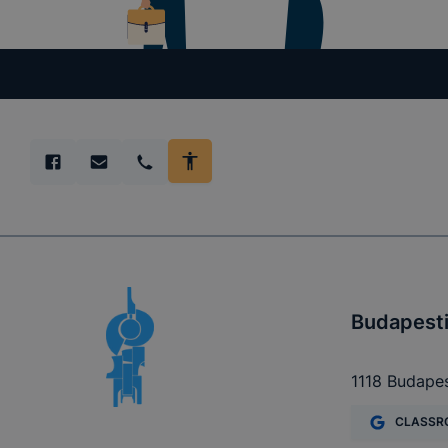
cookie-k
Használato
elősegítő 
Budapesti
Google Ana
1118 Budapes
CLASSR