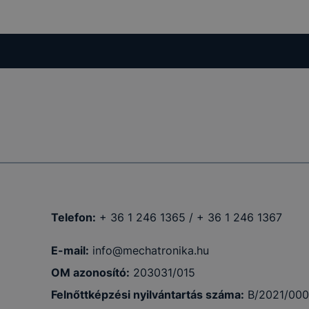
ig tartó
menet
ig tartó
 12 hónap
lsó
Telefon:
+ 36 1 246 1365 / + 36 1 246 1367
nettől
a
E-mail:
info@mechatronika.hu
OM azonosító:
203031/015
Felnőttképzési nyilvántartás száma:
B/2021/00