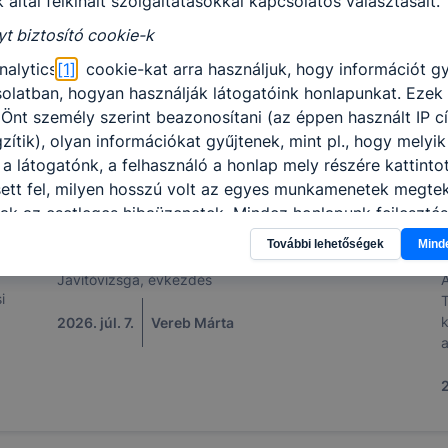
 által felkínált szolgáltatásokkal kapcsolatos választásait.
yt biztosító cookie-k
nalytics
[1]
cookie-kat arra használjuk, hogy információt g
olatban, hogyan használják látogatóink honlapunkat. Ezek
Önt személy szerint beazonosítani (az éppen használt IP c
zítik), olyan információkat gyűjtenek, mint pl., hogy melyik
a látogatónk, a felhasználó a honlap mely részére kattintot
sett fel, milyen hosszú volt az egyes munkamenetek megteki
ak az esetleges hibaüzenetek. Mindez honlapunk fejlesztés
Nyári információk
lók számára biztosított élmények javítása céljából történik.
További lehetőségek
Mind
nőrizheti és hogyan tudja kikapcsolni a cookie-kat?
Javítóvizsga, évkezdés
A
i
T
dern böngésző
[2]
engedélyezi a cookie-k beállításának a
k
2026. júl. 7.
Vereb Márta
át. A legtöbb böngésző alapértelmezettként automatikusan
a
at, de ezek általában megváltoztathatók. Amennyiben Ön n
r
használatát engedélyezni, vagy törölni kívánja a weboldalu
s
2
okie-kat, ezt megteheti.