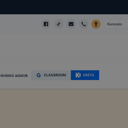
érdekű adatok
CLASSROOM
KRÉTA
zó
gy webhelyet