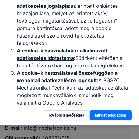
adatkezelés jogalapja
:
az érintett önkéntes
hozzájárulása, melyet az érintett aktív,
tevőleges magatartásával, az „elfogadom”
gombra kattintással adott meg a cookie
használatról szóló rövid tájékoztatás
felugrásakor.
A cookie-k használatakor alkalmazott
Budapesti Gépészeti SzC Mechatronikai
adatkezelés időtartama
:
Sütinként eltérően a
fenti táblázatokban foglaltaknak megfelelően.
Technikum
A cookie-k használatával összefüggően a
weboldali adatkezelésre jogosult
:
A BGSZC
1118 Budapest, Rétköz utca 39.
Mechatronikai Technikum az adatokat az általa
megbízott munkavállalók ismerhetik meg,
CLASSROOM
KRÉTA
valamint a Google Analytics.
Az érintett jogai:
Az érintett kérelmezheti a rá
Telefon:
+ 36 1 246 1365 / + 36 1 246 1367
További lehetőségek
Mindet elfogadom
vonatkozó személyes adatokhoz való
hozzáférést, a személyes adatainak
E-mail:
info@mechatronika.hu
helyesbítését, törlését, kezelésének
OM azonosító:
203031/015