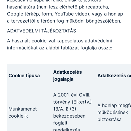
használatára (nem lesz elérhető pl: recaptcha,
Google térkép, form, YouTube videó), vagy a honlap
a tervezettől eltérően fog működni böngészőjében.
ADATVÉDELMI TÁJÉKOZTATÁS
A használt cookie-val kapcsolatos adatvédelmi
információkat az alábbi táblázat foglalja össze:
Adatkezelés
Cookie típusa
Adatkezelés cé
jogalapja
150 000 Ft sportszervásárlás
Diákjaink és tanáraink közös munkája!
A 2001. évi CVIII.
törvény (Elkertv.)
A honlap megfe
2026. jún. 10.
szerző
Munkamenet
13/A. § (3)
működésének
cookie-k
bekezdésében
biztosítása
foglalt
rendelkezés