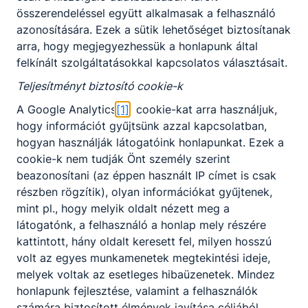
összerendeléssel együtt alkalmasak a felhasználó
azonosítására. Ezek a sütik lehetőséget biztosítanak
KAPCSOLÓDÓ HÍREK
arra, hogy megjegyezhessük a honlapunk által
felkínált szolgáltatásokkal kapcsolatos választásait.
Teljesítményt biztosító cookie-k
A Google Analytics
[1]
cookie-kat arra használjuk,
hogy információt gyűjtsünk azzal kapcsolatban,
hogyan használják látogatóink honlapunkat. Ezek a
cookie-k nem tudják Önt személy szerint
beazonosítani (az éppen használt IP címet is csak
részben rögzítik), olyan információkat gyűjtenek,
mint pl., hogy melyik oldalt nézett meg a
látogatónk, a felhasználó a honlap mely részére
kattintott, hány oldalt keresett fel, milyen hosszú
FELNŐTTKÉPZÉSI ÉS PÓTFELVÉTELI
volt az egyes munkamenetek megtekintési ideje,
TÁJÉKOZTATÓ
melyek voltak az esetleges hibaüzenetek. Mindez
honlapunk fejlesztése, valamint a felhasználók
Várjuk az érdeklődőket a nappali és felnőttképzési
számára biztosított élmények javítása céljából