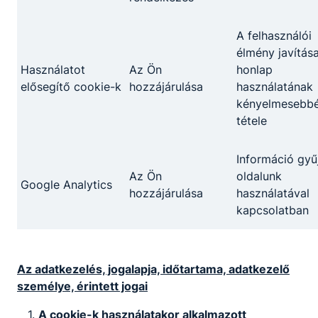
A felhasználói
élmény javítása
Partnereink
Használatot
Az Ön
honlap
elősegítő cookie-k
hozzájárulása
használatának
kényelmesebb
tétele
Információ gyű
Az Ön
oldalunk
Google Analytics
hozzájárulása
használatával
kapcsolatban
Az adatkezelés, jogalapja, időtartama, adatkezelő
személye, érintett jogai
A cookie-k használatakor alkalmazott