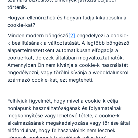
oktatásainkra!
történik.
2026. júl. 19.
Vereb Márta
Hogyan ellenőrizheti és hogyan tudja kikapcsolni a
cookie-kat?
Minden modern böngésző
[2]
engedélyezi a cookie-
k beállításának a változtatását. A legtöbb böngésző
alapértelmezettként automatikusan elfogadja a
cookie-kat, de ezek általában megváltoztathatók.
Amennyiben Ön nem kívánja a cookie-k használatát
engedélyezni, vagy törölni kívánja a weboldalunkról
származó cookie-kat, ezt megteheti.
Felhívjuk figyelmét, hogy mivel a cookie-k célja
Nyári információk
honlapunk használhatóságának és folyamatainak
megkönnyítése vagy lehetővé tétele, a cookie-k
Javítóvizsga, évkezdés
alkalmazásának megakadályozása vagy törlése által
előfordulhat, hogy felhasználóink nem lesznek
2026. júl. 7.
Vereb Márta
képesek honlapunk funkcióinak teljes körű