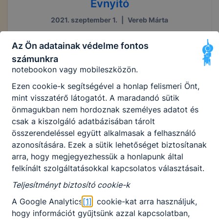
Évnyitó
Használatot elősegítő “maradandó sütik” persistent
2021. szeptember 1.
|
Vereb Márta
cookie-k
Az Ön adatainak védelme fontos
A “maradandó sütik” (persistent cookie) a honlap
elhagyását követően is tárolódnak a számítógépen,
számunkra
notebookon vagy mobileszközön.
Ezen cookie-k segítségével a honlap felismeri Önt,
mint visszatérő látogatót. A maradandó sütik
önmagukban nem hordoznak személyes adatot és
csak a kiszolgáló adatbázisában tárolt
összerendeléssel együtt alkalmasak a felhasználó
azonosítására. Ezek a sütik lehetőséget biztosítanak
arra, hogy megjegyezhessük a honlapunk által
felkínált szolgáltatásokkal kapcsolatos választásait.
Teljesítményt biztosító cookie-k
A Google Analytics
[1]
cookie-kat arra használjuk,
hogy információt gyűjtsünk azzal kapcsolatban,