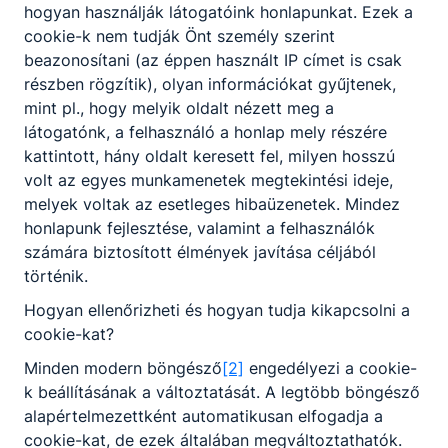
hogyan használják látogatóink honlapunkat. Ezek a
cookie-k nem tudják Önt személy szerint
beazonosítani (az éppen használt IP címet is csak
részben rögzítik), olyan információkat gyűjtenek,
mint pl., hogy melyik oldalt nézett meg a
látogatónk, a felhasználó a honlap mely részére
kattintott, hány oldalt keresett fel, milyen hosszú
volt az egyes munkamenetek megtekintési ideje,
melyek voltak az esetleges hibaüzenetek. Mindez
honlapunk fejlesztése, valamint a felhasználók
számára biztosított élmények javítása céljából
történik.
Hogyan ellenőrizheti és hogyan tudja kikapcsolni a
cookie-kat?
Minden modern böngésző
[2]
engedélyezi a cookie-
k beállításának a változtatását. A legtöbb böngésző
alapértelmezettként automatikusan elfogadja a
cookie-kat, de ezek általában megváltoztathatók.