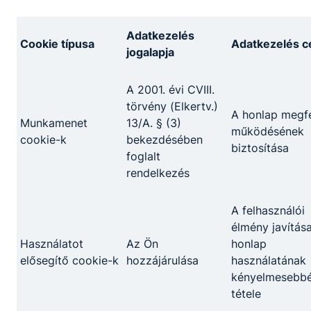
Megosztás
Adatkezelés
Cookie típusa
Adatkezelés cé
jogalapja
A 2001. évi CVIII.
törvény (Elkertv.)
A honlap megfe
Munkamenet
13/A. § (3)
működésének
Partnereink
cookie-k
bekezdésében
biztosítása
foglalt
rendelkezés
A felhasználói
élmény javítása
Használatot
Az Ön
honlap
elősegítő cookie-k
hozzájárulása
használatának
kényelmesebb
tétele