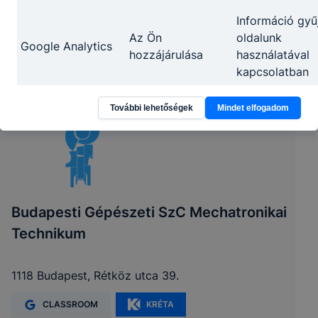
Információ gyű
Az Ön
oldalunk
Google Analytics
hozzájárulása
használatával
kapcsolatban
További lehetőségek
Mindet elfogadom
Az adatkezelés, jogalapja, időtartama, adatkezelő
személye, érintett jogai
A cookie-k használatakor alkalmazott
adatkezelés jogalapja
:
az érintett önkéntes
hozzájárulása, melyet az érintett aktív,
Budapesti Gépészeti SzC Mechatronikai
tevőleges magatartásával, az „elfogadom”
Technikum
gombra kattintással adott meg a cookie
használatról szóló rövid tájékoztatás
1118 Budapest, Rétköz utca 39.
felugrásakor.
A cookie-k használatakor alkalmazott
CLASSROOM
KRÉTA
adatkezelés időtartama
:
Sütinként eltérően a